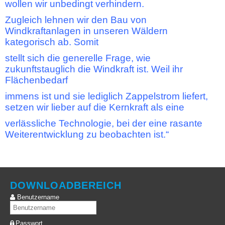
wollen wir unbedingt verhindern.
Zugleich lehnen wir den Bau von
Windkraftanlagen in unseren Wäldern
kategorisch ab. Somit
stellt sich die generelle Frage, wie
zukunftstauglich die Windkraft ist. Weil ihr
Flächenbedarf
immens ist und sie lediglich Zappelstrom liefert,
setzen wir lieber auf die Kernkraft als eine
verlässliche Technologie, bei der eine rasante
Weiterentwicklung zu beobachten ist.“
DOWNLOADBEREICH
Benutzername
Passwort