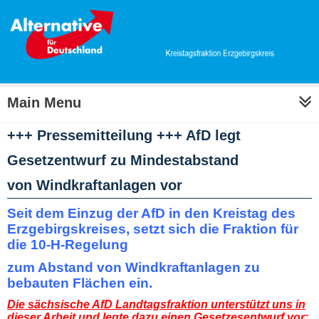
Main Menu
+++ Pressemitteilung +++ AfD legt
Gesetzentwurf zu Mindestabstand
von Windkraftanlagen vor
Seit dem Einzug der AfD in den Kreistag des
Erzgebirgskreises, setzt sich die Fraktion für
die 10-H-Regelung
zum Abstand von Windkraftanlagen zu
bebauten Flächen ein.
Die sächsische AfD Landtagsfraktion unterstützt uns in
dieser Arbeit und legte dazu einen Gesetzesentwurf vor: