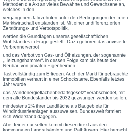
Methoden die Axt an vieles Bewährte und Gewachsene an,
welches in den
vergangenen Jahrzehnten unter den Bedingungen der freien
Marktwirtschaft entstanden ist. Mit einer undifferenzierten
Zerstörungs- und Verbotspolitik,
werden die Grundlagen unseres gesellschaftlichen
Wohlstandes in Frage gestellt. Dazu gehören das anvisierte
Verbrennerverbot
und das Verbot von Gas- und Ölheizungen, der sogenannte
„Heizungshammer“. In dessen Folge kam bis heute der
Neubau von privaten Eigenheimen
fast vollständig zum Erliegen. Auch der Markt für gebrauchte
Immobilien verharrt in einer Schockstarre. Ebenfalls letztes
Jahr wurde
das „Windenergieflächenbedarfsgesetz“ verabschiedet, mit
dem alle Bundesländer bis 2032 gezwungen werden sollen,
mindestens 2% ihrer Landfläche als Baugebiete für
Windindustrieanlagen auszuweisen. Bundesweit formiert
sich Widerstand dagegen.
Aber leider nur selten kommt dieser direkt aus den
kommunalen Landratsämtern und Rathäusern. Hier herrscht